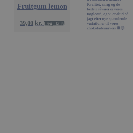
Absolut nødvendige
Ydeevne
Målretning
Kvalitet, smag og de
Fruitgum lemon
bedste råvarer er vores
Funktionalitet
Uklassificerede
nøgleord, og vi er altid på
jagt efter nye spændende
kr.
39,00
Absolut nødvendige cookies muliggør
Læg i kurv
variationer til vores
hjemmesidens grundlæggende funktionalitet såsom
chokoladeunivers 🍫😊
brugerlogin og kontoadministration. Hjemmesiden
kan ikke bruges korrekt uden de absolut
nødvendige cookies.
Udbyder /
Navn
Domæne
woocommerce_cart_hash
Automattic
Inc.
xocolatl.dk
pys_session_limit
.xocolatl.dk
Google