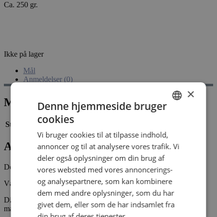
Ca. 250 gr.
Ikke på lager
Mål
Anmeldelser (0)
×
Mål
Denne hjemmeside bruger
cookies
DANISH
Størrelse
8,7 × 8,7 × 11,7 cm
Vi bruger cookies til at tilpasse indhold,
DANISH
Anmeldelser
annoncer og til at analysere vores trafik. Vi
deler også oplysninger om din brug af
Der er endnu ikke nogle anmeldelser.
vores websted med vores annoncerings-
og analysepartnere, som kan kombinere
Vær den første til at anmelde “XO maxi easter”
dem med andre oplysninger, som du har
Din e-mailadresse vil ikke blive publiceret.
Krævede felter er
givet dem, eller som de har indsamlet fra
markeret med
*
din brug af deres tjenester.