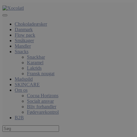
Chokoladeæsker
Danmark
Flow pack
Småkager
Mandler
Snacks
Snackbar
Karamel
Lakrids
Fransk nougat
Madspild
SKINCARE
Om os
Cocoa Horizons
Socialt ansvar
Bliv forhandler
Fødevarekontrol
B2B