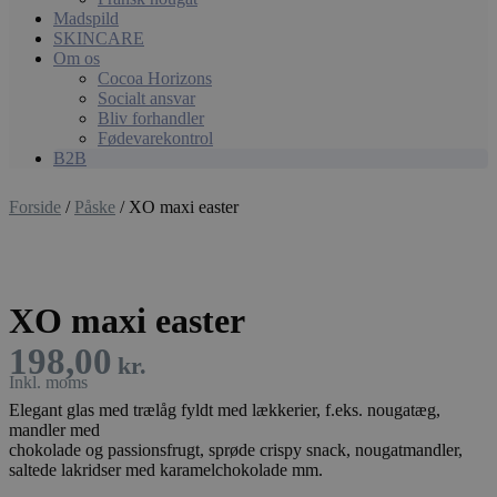
Madspild
SKINCARE
Om os
Cocoa Horizons
Socialt ansvar
Bliv forhandler
Fødevarekontrol
B2B
Forside
/
Påske
/ XO maxi easter
XO maxi easter
198,00
kr.
Elegant glas med trælåg fyldt med lækkerier, f.eks. nougatæg,
mandler med
chokolade og passionsfrugt, sprøde crispy snack, nougatmandler,
saltede lakridser med karamelchokolade mm.