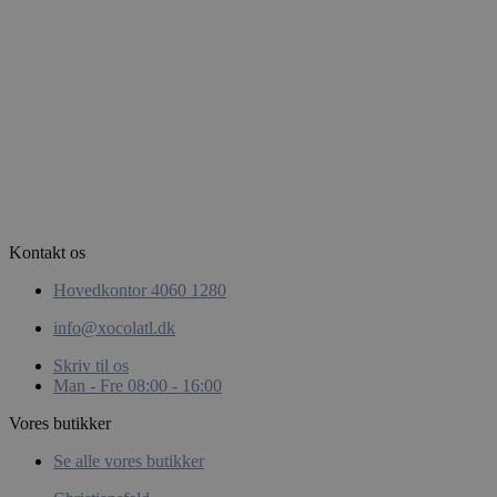
Privacy Policy
woocommerce_items_in_cart
Automattic
Inc.
xocolatl.dk
Kontakt os
Hovedkontor 4060 1280
pys_start_session
.xocolatl.dk
info@xocolatl.dk
Skriv til os
Man - Fre 08:00 - 16:00
Vores butikker
Se alle vores butikker