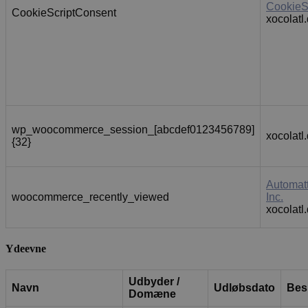
CookieS
CookieScriptConsent
xocolatl
wp_woocommerce_session_[abcdef0123456789]
xocolatl
{32}
Automatt
woocommerce_recently_viewed
Inc.
xocolatl
Ydeevne
Udbyder /
Navn
Udløbsdato
Bes
Domæne