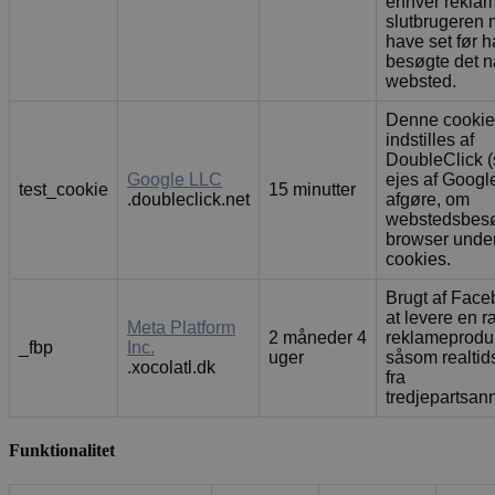
enhver rekla
slutbrugeren 
have set før 
besøgte det 
websted.
Denne cookie
indstilles af
DoubleClick 
Google LLC
ejes af Google
test_cookie
15 minutter
.doubleclick.net
afgøre, om
webstedsbes
browser under
cookies.
Brugt af Faceb
at levere en 
Meta Platform
2 måneder 4
reklameproduk
_fbp
Inc.
uger
såsom realtid
.xocolatl.dk
fra
tredjepartsan
Funktionalitet