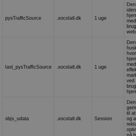
Denn
ident
hjem
pysTrafficSource
.xocolatl.dk
1 uge
med 
bru
webs
Denn
husk
hvor
hje
med 
last_pysTrafficSource
.xocolatl.dk
1 uge
effe
mar
ved 
brug
hje
Denn
gemm
til 
sbjs_udata
.xocolatl.dk
Session
og a
rek
opti
på 