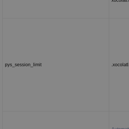
xocolatl
pys_session_limit
.xocolatl