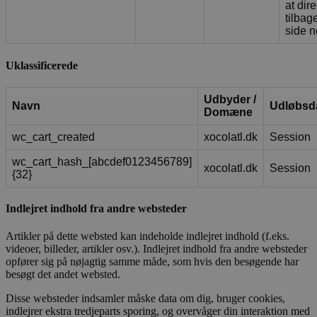
at dir
tilbag
side n
Uklassificerede
Udbyder /
Navn
Udløbsd
Domæne
wc_cart_created
xocolatl.dk
Session
wc_cart_hash_[abcdef0123456789]
xocolatl.dk
Session
{32}
Indlejret indhold fra andre websteder
Artikler på dette websted kan indeholde indlejret indhold (f.eks.
videoer, billeder, artikler osv.). Indlejret indhold fra andre websteder
opfører sig på nøjagtig samme måde, som hvis den besøgende har
besøgt det andet websted.
Disse websteder indsamler måske data om dig, bruger cookies,
indlejrer ekstra tredjeparts sporing, og overvåger din interaktion med