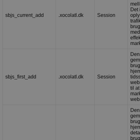
mell
Det 
sbjs_current_add
.xocolatl.dk
Session
oply
traf
brug
med 
effe
mar
Denn
gem
brug
hje
sbjs_first_add
.xocolatl.dk
Session
tids
webs
til a
mar
webs
Denn
gem
brug
hjem
deta
brug