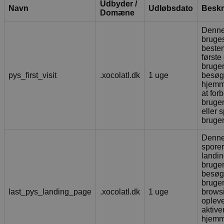
Udbyder /
Navn
Udløbsdato
Beskr
Domæne
Denne
bruges 
beste
første
bruge
pys_first_visit
.xocolatl.dk
1 uge
besøg
hjemm
at for
bruge
eller 
bruger
Denne
sporer
landi
bruge
besøgt
bruge
last_pys_landing_page
.xocolatl.dk
1 uge
brows
opleve
aktive
hjemme