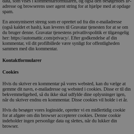
data, som vises i kommentarformularen, og også den besøgendes IP-
adresse og browserens user agent string for at hjælpe med at opdage
spam.
En anonymiseret streng som er oprettet ud fra din e-mailadresse
(også kaldet et hash), kan leveres til Gravatar tjenesten for at se om
du bruger denne. Gravatar tjenestens privatlivspolitik er tilgængelig
her: https://automattic.com/privacy/. Efter godkendelse af din
kommentar, vil dit profilbillede være synligt for offentligheden
sammen med din kommentar.
Kontaktformularer
Cookies
Hvis du skriver en kommentar på vores websted, kan du vælge at
gemme dit navn, e-mailadresse og websted i cookies. Disse er til din
bekvemmeligehed, så du ikke skal udfylde dine oplysninger igen,
når du skriver endnu en kommentar. Disse cookies vil holde i et år.
Hvis du besøger vores loginside, opretter vi en midlertidig cookie
for at afgøre om din browser accepterer cookies. Denne cookie
indeholder ingen personlige data og slettes, når du lukker din
browser.