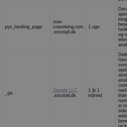
Denn
spor
brug
now-
bes
pys_landing_page
coworking.com
1 uge
hvil
.xocolatl.dk
og r
elle
anal
Dett
Goog
som 
opda
almi
anal
cook
Google LLC
1 år 1
mell
_ga
.xocolatl.dk
måned
tild
numm
er i
sid
webs
bere
og k