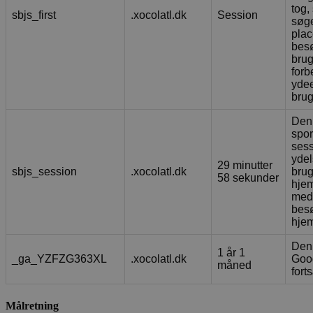
tog
sbjs_first
.xocolatl.dk
Session
søge
plac
besø
brug
for
ydee
brug
Denn
spor
sess
yde
29 minutter
sbjs_session
.xocolatl.dk
bru
58 sekunder
hjem
med 
bes
hje
Denn
1 år 1
_ga_YZFZG363XL
.xocolatl.dk
Goog
måned
fort
Målretning