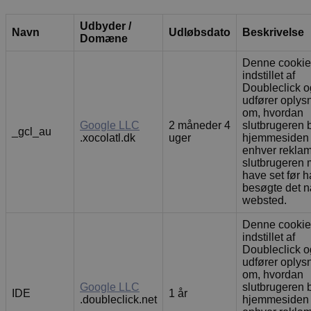
Udbyder /
Navn
Udløbsdato
Beskrivelse
Domæne
Denne cookie
indstillet af
Doubleclick o
udfører oplys
om, hvordan
Google LLC
2 måneder 4
slutbrugeren 
_gcl_au
.xocolatl.dk
uger
hjemmesiden
enhver rekla
slutbrugeren 
have set før 
besøgte det 
websted.
Denne cookie
indstillet af
Doubleclick o
udfører oplys
om, hvordan
Google LLC
slutbrugeren 
IDE
1 år
.doubleclick.net
hjemmesiden