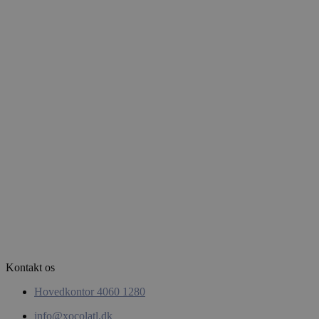
woocommerce_items_in_cart
Automattic
Inc.
xocolatl.dk
pys_start_session
.xocolatl.dk
Kontakt os
Hovedkontor 4060 1280
CookieScriptConsent
CookieScript
xocolatl.dk
info@xocolatl.dk