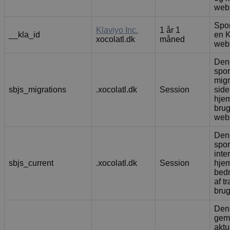
web
Spor
Klaviyo Inc.
1 år 1
__kla_id
en K
xocolatl.dk
måned
web
Denn
spor
migr
sbjs_migrations
.xocolatl.dk
Session
side
hjem
brug
web
Denn
spor
inte
sbjs_current
.xocolatl.dk
Session
hjem
bedr
af t
brug
Denn
gem
aktu