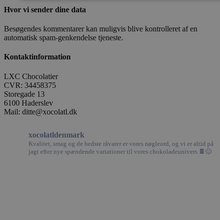
Hvor vi sender dine data
Absolut nødvendige
Ydeevne
Målretning
Funkt
Besøgendes kommentarer kan muligvis blive kontrolleret af en
Absolut nødvendige cookies muliggør hjemmesidens grundlæggend
automatisk spam-genkendelse tjeneste.
brugerlogin og kontoadministration. Hjemmesiden kan ikke bruges
nødvendige cookies.
Kontaktinformation
Udbyder /
Navn
Domæne
LXC Chocolatier
CVR: 34458375
woocommerce_cart_hash
Automattic
Storegade 13
Inc.
6100 Haderslev
xocolatl.dk
Mail: ditte@xocolatl.dk
xocolatldenmark
Kvalitet, smag og de bedste råvarer er vores nøgleord, og vi er altid på
jagt efter nye spændende variationer til vores chokoladeunivers 🍫😊
pys_session_limit
.xocolatl.dk
Google Privacy Po