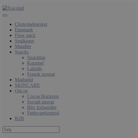
Chokoladeæsker
Danmark
Flow pack
Småkager
Mandler
Snacks
Snackbar
Karamel
Lakrids
Fransk nougat
Madspild
SKINCARE
Om os
Cocoa Horizons
Socialt ansvar
Bliv forhandler
Fødevarekontrol
B2B