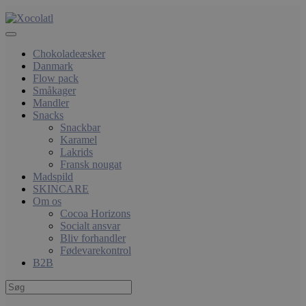
Chokoladeæsker
Danmark
Flow pack
Småkager
Mandler
Snacks
Snackbar
Karamel
Lakrids
Fransk nougat
Madspild
SKINCARE
Om os
Cocoa Horizons
Socialt ansvar
Bliv forhandler
Fødevarekontrol
B2B