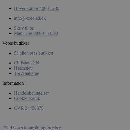
Hovedkontor 4060 1280
info@xocolatl.dk
Skriv til os
Man - Fre 08:00 - 16:00
CookieScriptConsent
CookieScript
xocolatl.dk
Vores butikker
Se alle vores butikker
Christiansfeld
Haderslev
Torvehallerne
Information
Handelsbetingelser
Cookie politik
wp_woocommerce_session_[abcdef0123456789]
xocolatl.dk
{32}
CVR 34458375
woocommerce_recently_viewed
Automattic
Inc.
Find vores kontrolrapporter her
xocolatl.dk