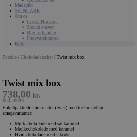
Madspild
SKINCARE
Om os
Cocoa Horizons
Socialt ansvar
Bliv forhandler
Fødevarekontrol
B2B
Forside
/
Chokoladeæsker
/ Twist mix box
Twist mix box
738,00
kr.
Enkeltpakkede chokolader (twist) med tre forskellige
smagsvarianter:
Mørk chokolade med saltkaramel
Mælkechokolade med karamel
Hvid chokolade med lakrids