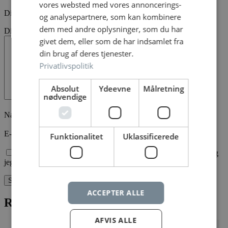
vores websted med vores annoncerings-
Din bedømmelse
*
og analysepartnere, som kan kombinere
dem med andre oplysninger, som du har
Din anmeldelse
*
givet dem, eller som de har indsamlet fra
din brug af deres tjenester.
Privatlivspolitik
Absolut
Ydeevne
Målretning
nødvendige
Navn
*
E-mail
*
Funktionalitet
Uklassificerede
Gem mit navn, mail og websted i denne browser til næste gang
jeg kommenterer.
ACCEPTER ALLE
Relaterede varer
AFVIS ALLE