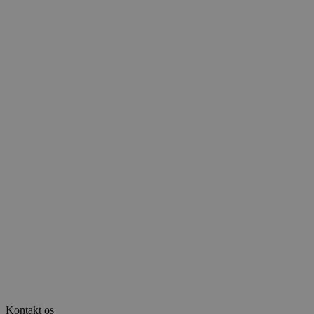
Google
Privacy Policy
woocommerce_items_in_cart
Automattic
Inc.
xocolatl.dk
pys_start_session
.xocolatl.dk
Kontakt os