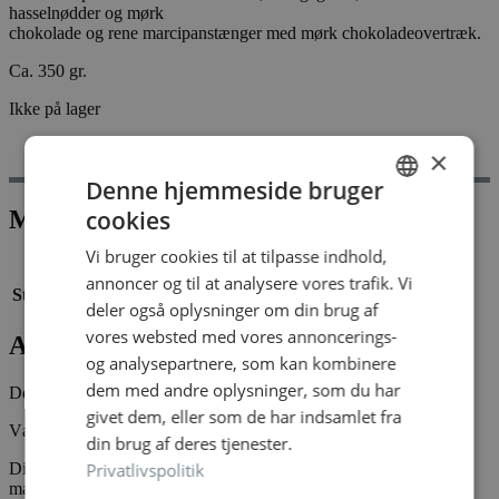
hasselnødder og mørk
chokolade og rene marcipanstænger med mørk chokoladeovertræk.
Ca. 350 gr.
Ikke på lager
Mål
×
Anmeldelser (0)
Denne hjemmeside bruger
cookies
Mål
DANISH
Vi bruger cookies til at tilpasse indhold,
DANISH
Vægt
350 kg
annoncer og til at analysere vores trafik. Vi
Størrelse
29,5 × 16,5 × 1,4 cm
deler også oplysninger om din brug af
vores websted med vores annoncerings-
Anmeldelser
og analysepartnere, som kan kombinere
dem med andre oplysninger, som du har
Der er endnu ikke nogle anmeldelser.
givet dem, eller som de har indsamlet fra
Vær den første til at anmelde “Old school selection”
din brug af deres tjenester.
Privatlivspolitik
Din e-mailadresse vil ikke blive publiceret.
Krævede felter er
markeret med
*