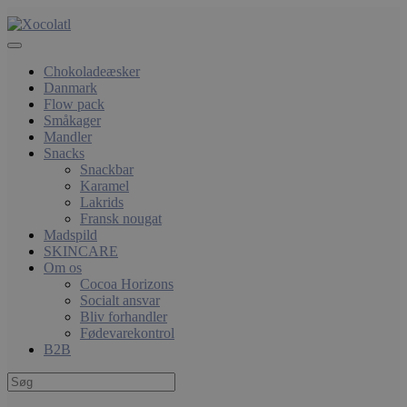
Chokoladeæsker
Danmark
Flow pack
Småkager
Mandler
Snacks
Snackbar
Karamel
Lakrids
Fransk nougat
Madspild
SKINCARE
Om os
Cocoa Horizons
Socialt ansvar
Bliv forhandler
Fødevarekontrol
B2B