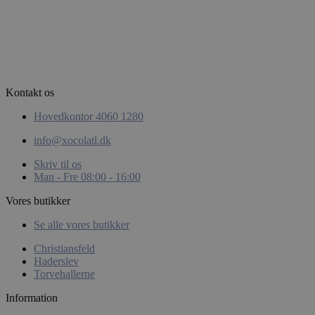
woocommerce_items_in_cart
Automattic
Inc.
xocolatl.dk
Kontakt os
Hovedkontor 4060 1280
info@xocolatl.dk
pys_start_session
.xocolatl.dk
Skriv til os
Man - Fre 08:00 - 16:00
Vores butikker
Se alle vores butikker
Christiansfeld
Haderslev
Torvehallerne
CookieScriptConsent
CookieScript
xocolatl.dk
Information