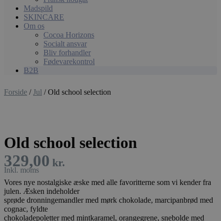
Madspild
SKINCARE
Om os
Cocoa Horizons
Socialt ansvar
Bliv forhandler
Fødevarekontrol
B2B
Forside
/
Jul
/ Old school selection
Old school selection
329,00
kr.
Vores nye nostalgiske æske med alle favoritterne som vi kender fra
julen. Æsken indeholder
sprøde dronningemandler med mørk chokolade, marcipanbrød med
cognac, fyldte
chokoladepoletter med mintkaramel, orangegrene, snebolde med