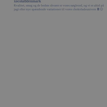
xocolatldenmark
Kvalitet, smag og de bedste råvarer er vores nøgleord, og vi er altid på
Absolut nødvendige cookies muliggør
jagt efter nye spændende variationer til vores chokoladeunivers 🍫😊
hjemmesidens grundlæggende funktionalitet såsom
brugerlogin og kontoadministration. Hjemmesiden
kan ikke bruges korrekt uden de absolut
nødvendige cookies.
Udbyder /
Navn
Domæne
woocommerce_cart_hash
Automattic
Inc.
xocolatl.dk
pys_session_limit
.xocolatl.dk
Google
Privacy Policy