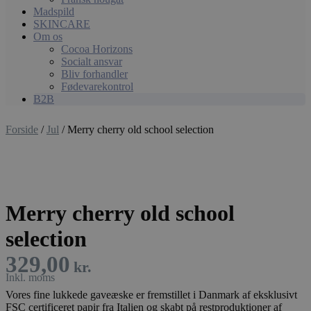
Madspild
SKINCARE
Om os
Cocoa Horizons
Socialt ansvar
Bliv forhandler
Fødevarekontrol
B2B
Forside
/
Jul
/ Merry cherry old school selection
Merry cherry old school
selection
329,00
kr.
Vores fine lukkede gaveæske er fremstillet i Danmark af eksklusivt
FSC certificeret papir fra Italien og skabt på restproduktioner af