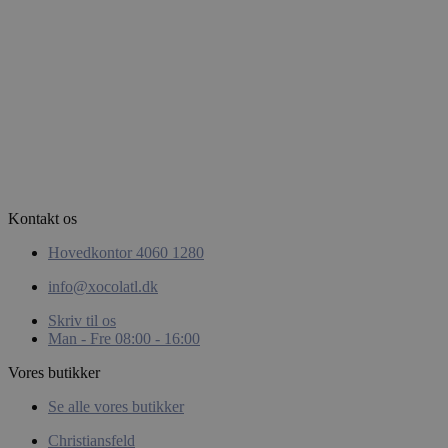
Privacy Policy
woocommerce_items_in_cart
Automattic
Inc.
xocolatl.dk
Kontakt os
Hovedkontor 4060 1280
pys_start_session
.xocolatl.dk
info@xocolatl.dk
Skriv til os
Man - Fre 08:00 - 16:00
Vores butikker
Se alle vores butikker
Christiansfeld