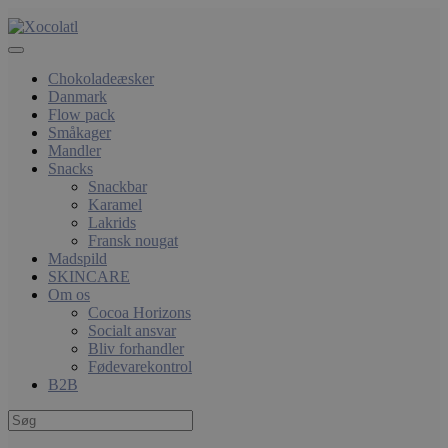
Chokoladeæsker
Danmark
Flow pack
Småkager
Mandler
Snacks
Snackbar
Karamel
Lakrids
Fransk nougat
Madspild
SKINCARE
Om os
Cocoa Horizons
Socialt ansvar
Bliv forhandler
Fødevarekontrol
B2B