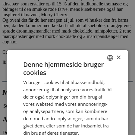
kirsebær, som erstatter op til 15 % af den traditionelle træmasse og
bidrager til den smukke røde farve, mens kirsebærrene også har
inspireret til navnet, Merry Cherry.
Og oveni det får du her smagen af jul, som vi husker den fra barns
ben, da den kommer med lækkert indhold af snebolde, orangegrene,
sprøde dronningemandler med mørk chokolade, mintpoletter, 2 rene
marcipanstænger med mørk chokolade og 2 marcipanstænger med
cognac.
Ca. 350 gr.
×
Ikke på lager
Denne hjemmeside bruger
cookies
Mål
DANISH
Anmeldelser (0)
Vi bruger cookies til at tilpasse indhold,
DANISH
annoncer og til at analysere vores trafik. Vi
Mål
deler også oplysninger om din brug af
vores websted med vores annoncerings-
Størrelse
28,3 × 14 × 2,5 cm
og analysepartnere, som kan kombinere
dem med andre oplysninger, som du har
Anmeldelser
givet dem, eller som de har indsamlet fra
Der er endnu ikke nogle anmeldelser.
din brug af deres tjenester.