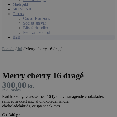
Madspild
SKINCARE
Om os
Cocoa Horizons
Socialt ansvar
Bliv forhandler
Fødevarekontrol
B2B
Forside
/
Jul
/ Merry cherry 16 dragé
Merry cherry 16 dragé
300,00
kr.
Rød lukket gaveæske med 16 fyldte velsmagende chokolader,
samt et lækkert mix af chokolademandler,
chokoladelakrids, crispy snack mm.
Ca. 340 gr.