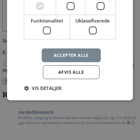
Funktionalitet
Uklassificerede
Navn
*
E-mail
*
ACCEPTER ALLE
Gem mit navn, mail og websted i denne browser til næste gang
jeg kommenterer.
AFVIS ALLE
VIS DETALJER
Relaterede varer
xocolatldenmark
Absolut nødvendige
Ydeevne
Målretning
Kvalitet, smag og de bedste råvarer er vores nøgleord, og vi er altid på
Funktionalitet
Uklassificerede
jagt efter nye spændende variationer til vores chokoladeunivers 🍫😊
Absolut nødvendige cookies muliggør
hjemmesidens grundlæggende funktionalitet såsom