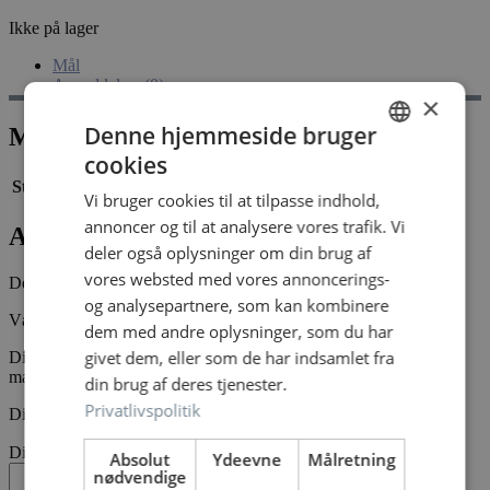
Ikke på lager
Mål
Anmeldelser (0)
×
Denne hjemmeside bruger
Mål
cookies
DANISH
Størrelse
28,3 × 14 × 2,5 cm
Vi bruger cookies til at tilpasse indhold,
DANISH
annoncer og til at analysere vores trafik. Vi
Anmeldelser
deler også oplysninger om din brug af
vores websted med vores annoncerings-
Der er endnu ikke nogle anmeldelser.
og analysepartnere, som kan kombinere
Vær den første til at anmelde “Merry cherry 16 dragé”
dem med andre oplysninger, som du har
givet dem, eller som de har indsamlet fra
Din e-mailadresse vil ikke blive publiceret.
Krævede felter er
markeret med
*
din brug af deres tjenester.
Privatlivspolitik
Din bedømmelse
*
Din anmeldelse
*
Absolut
Ydeevne
Målretning
nødvendige