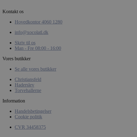
Kontakt os
woocommerce_items_in_cart
Automattic
Inc.
Hovedkontor 4060 1280
xocolatl.dk
info@xocolatl.dk
Skriv til os
Man - Fre 08:00 - 16:00
pys_start_session
.xocolatl.dk
Vores butikker
Se alle vores butikker
Christiansfeld
Haderslev
Torvehallerne
Information
CookieScriptConsent
CookieScript
Handelsbetingelser
xocolatl.dk
Cookie politik
CVR 34458375