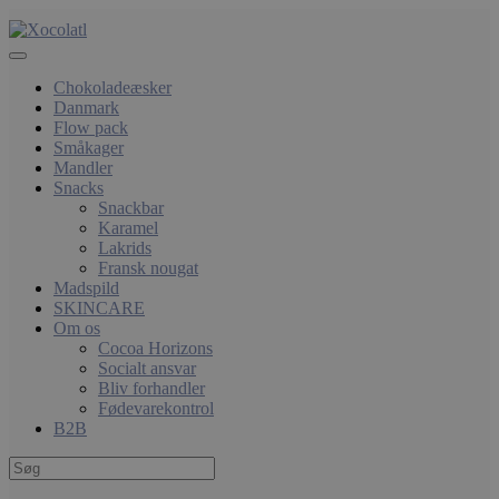
Chokoladeæsker
Danmark
Flow pack
Småkager
Mandler
Snacks
Snackbar
Karamel
Lakrids
Fransk nougat
Madspild
SKINCARE
Om os
Cocoa Horizons
Socialt ansvar
Bliv forhandler
Fødevarekontrol
B2B