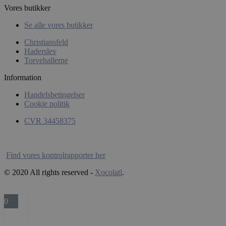
Vores butikker
CookieScriptConsent
Se alle vores butikker
CookieScript
xocolatl.dk
Christiansfeld
Haderslev
Torvehallerne
Information
Handelsbetingelser
Cookie politik
CVR 34458375
wp_woocommerce_session_[abcdef0123456789]
xocolatl.dk
{32}
Find vores kontrolrapporter her
© 2020 All rights reserved -
Xocolatl
.
woocommerce_recently_viewed
Automattic
Inc.
xocolatl.dk
0