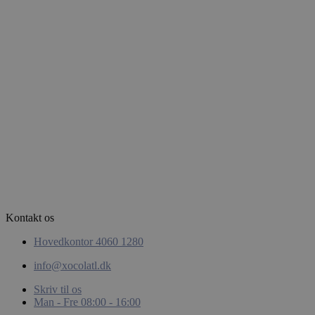
Google
Privacy Policy
woocommerce_items_in_cart
Automattic
Inc.
xocolatl.dk
Kontakt os
pys_start_session
.xocolatl.dk
Hovedkontor 4060 1280
info@xocolatl.dk
Skriv til os
Man - Fre 08:00 - 16:00