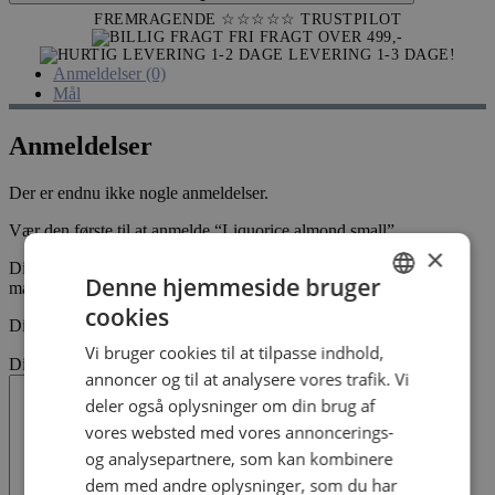
small
FREMRAGENDE ☆☆☆☆☆
TRUSTPILOT
antal
FRI FRAGT OVER 499,-
LEVERING 1-3 DAGE!
Anmeldelser (0)
Mål
Anmeldelser
Der er endnu ikke nogle anmeldelser.
Vær den første til at anmelde “Liquorice almond small”
×
Din e-mailadresse vil ikke blive publiceret.
Krævede felter er
Denne hjemmeside bruger
markeret med
*
cookies
DANISH
Din bedømmelse
*
Vi bruger cookies til at tilpasse indhold,
DANISH
Din anmeldelse
*
annoncer og til at analysere vores trafik. Vi
deler også oplysninger om din brug af
vores websted med vores annoncerings-
og analysepartnere, som kan kombinere
dem med andre oplysninger, som du har