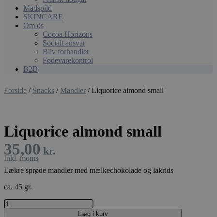
Madspild
SKINCARE
Om os
Cocoa Horizons
Socialt ansvar
Bliv forhandler
Fødevarekontrol
B2B
Forside
/
Snacks
/
Mandler
/ Liquorice almond small
Liquorice almond small
35,00
kr.
Lækre sprøde mandler med mælkechokolade og lakrids
ca. 45 gr.
Liquorice
almond
Læg i kurv