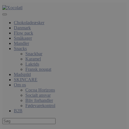
Chokoladeæsker
Danmark
Flow pack
Småkager
Mandler
Snacks
Snackbar
Karamel
Lakrids
Fransk nougat
Madspild
SKINCARE
Om os
Cocoa Horizons
Socialt ansvar
Bliv forhandler
Fødevarekontrol
B2B