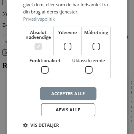
givet dem, eller som de har indsamlet fra
din brug af deres tjenester.
Navn
*
Privatlivspolitik
E-mail
*
Absolut
Ydeevne
Målretning
Gem mit navn, mail og websted i denne browser til næste gang
nødvendige
jeg kommenterer.
Funktionalitet
Uklassificerede
Relaterede varer
x
K
Sticks caramel
Orange almond
b
ACCEPTER ALLE
v
v
kr.
kr.
99,00
59,00
Læg i kurv
Læg i kurv
e
AFVIS ALLE
v
c

VIS DETALJER