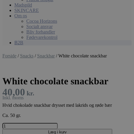
Madspild
SKINCARE
Om os
Cocoa Horizons
Socialt ansvar
Bliv forhandler
Fødevarekontrol
B2B
Forside
/
Snacks
/
Snackbar
/ White chocolate snackbar
White chocolate snackbar
40,00
kr.
Hvid chokolade snackbar drysset med lakrids og røde bær
Ca. 50 gr.
White
chocolate
Læg i kurv