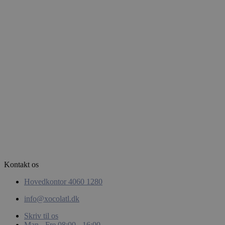
Google
Privacy Policy
woocommerce_items_in_cart
Automattic
Inc.
xocolatl.dk
pys_start_session
.xocolatl.dk
Kontakt os
Hovedkontor 4060 1280
info@xocolatl.dk
Skriv til os
Man - Fre 08:00 - 16:00