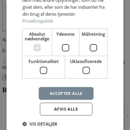
givet dem, eller som de har indsamlet fra
din brug af deres tjenester.
Privatlivspolitik
Absolut
Ydeevne
Målretning
nødvendige
Navn
*
E-mail
*
Funktionalitet
Uklassificerede
Gem mit navn, mail og websted i denne browser til næste gang
jeg kommenterer.
Relaterede varer
ACCEPTER ALLE
x
AFVIS ALLE
K
Thank you
Best wishes
b
v
VIS DETALJER
v
kr.
kr.
40,00
40,00
Læg i kurv
Læg i kurv
e