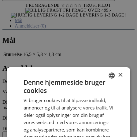
snackbar
FREMRAGENDE ☆☆☆☆☆
TRUSTPILOT
antal
FRI FRAGT OVER 499,-
LEVERING 1-3 DAGE!
Mål
Anmeldelser (0)
Mål
Størrelse
16,5 × 5,8 × 1,3 cm
Anmeldelser
×
Denne hjemmeside bruger
Der er endnu ikke nogle anmeldelser.
cookies
DANISH
Vær den første til at anmelde “White chocolate snackbar”
Vi bruger cookies til at tilpasse indhold,
DANISH
Din e-mailadresse vil ikke blive publiceret.
Krævede felter er
annoncer og til at analysere vores trafik. Vi
markeret med
*
deler også oplysninger om din brug af
Din bedømmelse
*
vores websted med vores annoncerings-
Din anmeldelse
*
og analysepartnere, som kan kombinere
dem med andre oplysninger, som du har