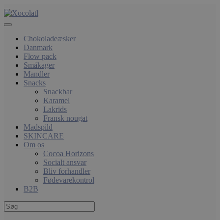
Chokoladeæsker
Danmark
Flow pack
Småkager
Mandler
Snacks
Snackbar
Karamel
Lakrids
Fransk nougat
Madspild
SKINCARE
Om os
Cocoa Horizons
Socialt ansvar
Bliv forhandler
Fødevarekontrol
B2B