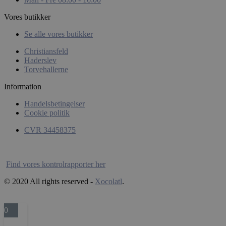
Vores butikker
CookieScriptConsent
CookieScript
Se alle vores butikker
xocolatl.dk
Christiansfeld
Haderslev
Torvehallerne
Information
Handelsbetingelser
Cookie politik
CVR 34458375
wp_woocommerce_session_[abcdef0123456789]
xocolatl.dk
{32}
Find vores kontrolrapporter her
woocommerce_recently_viewed
Automattic
© 2020 All rights reserved -
Xocolatl
.
Inc.
xocolatl.dk
0