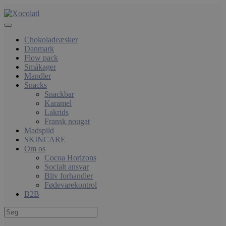
Chokoladeæsker
Danmark
Flow pack
Småkager
Mandler
Snacks
Snackbar
Karamel
Lakrids
Fransk nougat
Madspild
SKINCARE
Om os
Cocoa Horizons
Socialt ansvar
Bliv forhandler
Fødevarekontrol
B2B