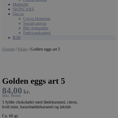
Madspild
SKINCARE
Om os
Cocoa Horizons
Socialt ansvar
Bliv forhandler
Fødevarekontrol
B2B
Forside
/
Påske
/ Golden eggs art 5
Golden eggs art 5
84,00
kr.
5 fyldte chokolader med flødekaramel, citron,
hvid mint, hasselnøddekaramel og lakrids
Ca. 60 gr.