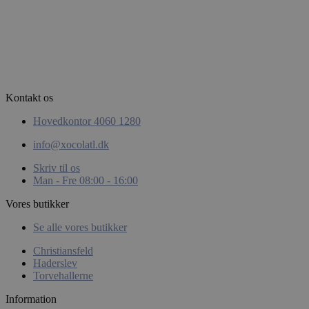
woocommerce_items_in_cart
Automattic
Inc.
xocolatl.dk
Kontakt os
Hovedkontor 4060 1280
info@xocolatl.dk
pys_start_session
.xocolatl.dk
Skriv til os
Man - Fre 08:00 - 16:00
Vores butikker
Se alle vores butikker
Christiansfeld
Haderslev
Torvehallerne
CookieScriptConsent
CookieScript
xocolatl.dk
Information