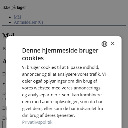
Ikke på lager
Mål
Anmeldelser (0)
Mål
×
Denne hjemmeside bruger
Størrelse
21 × 7,5 × 2,5 cm
cookies
DANISH
Anmeldelser
Vi bruger cookies til at tilpasse indhold,
DANISH
annoncer og til at analysere vores trafik. Vi
Der er endnu ikke nogle anmeldelser.
deler også oplysninger om din brug af
Vær den første til at anmelde “Golden eggs art 5”
vores websted med vores annoncerings-
Din e-mailadresse vil ikke blive publiceret.
Krævede felter er
og analysepartnere, som kan kombinere
markeret med
*
dem med andre oplysninger, som du har
givet dem, eller som de har indsamlet fra
Din bedømmelse
*
din brug af deres tjenester.
Din anmeldelse
*
Privatlivspolitik