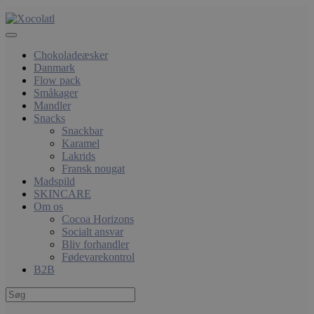
Chokoladeæsker
Danmark
Flow pack
Småkager
Mandler
Snacks
Snackbar
Karamel
Lakrids
Fransk nougat
Madspild
SKINCARE
Om os
Cocoa Horizons
Socialt ansvar
Bliv forhandler
Fødevarekontrol
B2B