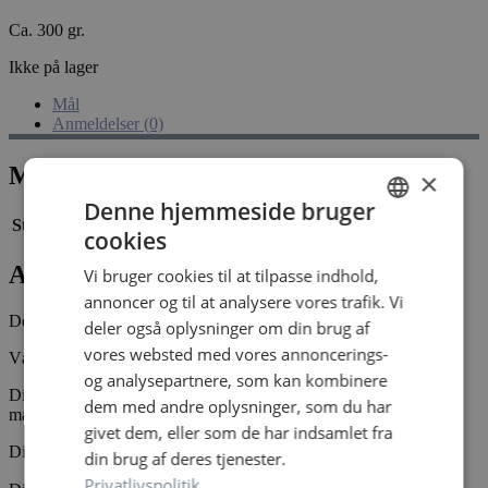
Ca. 300 gr.
Ikke på lager
Mål
Anmeldelser (0)
Mål
×
Denne hjemmeside bruger
Størrelse
21,8 × 21,4 × 6,8 cm
cookies
DANISH
Anmeldelser
Vi bruger cookies til at tilpasse indhold,
DANISH
annoncer og til at analysere vores trafik. Vi
Der er endnu ikke nogle anmeldelser.
deler også oplysninger om din brug af
vores websted med vores annoncerings-
Vær den første til at anmelde “Easter gift yellow”
og analysepartnere, som kan kombinere
Din e-mailadresse vil ikke blive publiceret.
Krævede felter er
dem med andre oplysninger, som du har
markeret med
*
givet dem, eller som de har indsamlet fra
Din bedømmelse
*
din brug af deres tjenester.
Privatlivspolitik