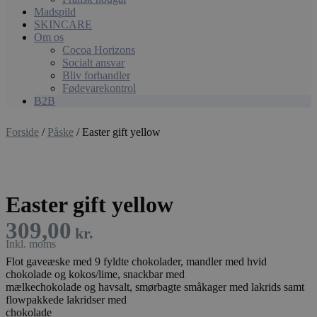
Madspild
SKINCARE
Om os
Cocoa Horizons
Socialt ansvar
Bliv forhandler
Fødevarekontrol
B2B
Forside
/
Påske
/ Easter gift yellow
Easter gift yellow
309,00
kr.
Flot gaveæske med 9 fyldte chokolader, mandler med hvid
chokolade og kokos/lime, snackbar med
mælkechokolade og havsalt, smørbagte småkager med lakrids samt
flowpakkede lakridser med
chokolade