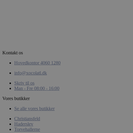
woocommerce_items_in_cart
Automattic
Inc.
xocolatl.dk
Kontakt os
Hovedkontor 4060 1280
info@xocolatl.dk
pys_start_session
.xocolatl.dk
Skriv til os
Man - Fre 08:00 - 16:00
Vores butikker
Se alle vores butikker
Christiansfeld
Haderslev
CookieScriptConsent
CookieScript
Torvehallerne
xocolatl.dk