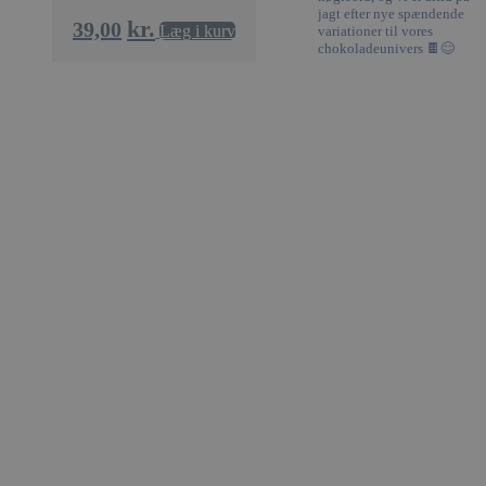
Funktionalitet
Uklassificerede
jagt efter nye spændende
kr.
39,00
Læg i kurv
variationer til vores
chokoladeunivers 🍫😊
Absolut nødvendige cookies muliggør
hjemmesidens grundlæggende funktionalitet såsom
brugerlogin og kontoadministration. Hjemmesiden
kan ikke bruges korrekt uden de absolut
nødvendige cookies.
Udbyder /
Navn
Domæne
woocommerce_cart_hash
Automattic
Inc.
xocolatl.dk
pys_session_limit
.xocolatl.dk
Google
Privacy Policy