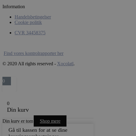
Information
Handelsbetingelser
Cookie politik
CVR 34458375
Find vores kontrolrapporter her
wp_woocommerce_session_[abcdef0123456789]
xocolatl.dk
© 2020 All rights reserved -
Xocolatl
.
{32}
0
woocommerce_recently_viewed
Automattic
Inc.
xocolatl.dk
0
Din kurv
Din kurv er tom
Shop mere
Udbyder /
Udbyder /
Navn
Navn
Udløbsdato
Udløbsdato
Beskrivelse
B
Udbyder /
Domæne
Domæne
Navn
Udløbsdato
Beskrivels
Gå til kassen for at se dine
Domæne
pys_first_visit
wc_cart_created
.xocolatl.dk
xocolatl.dk
1 uge
Session
Denne cooki