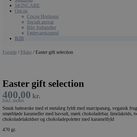
SKINCARE
Om os
Cocoa Horizons
Socialt ansvar
Bliv forhandler
Fødevarekontrol
B2B
Forside
/
Påske
/ Easter gift selection
Easter gift selection
400,00
kr.
Smuk hatteæske med et metalæg fyldt med marcipanæg, vegansk fru
smørbløde karameller med havsalt, mørk chokoladebar, limelakrids, t
chokoladelakridser og chokoladepoletter med karamelfyld
470 gr.