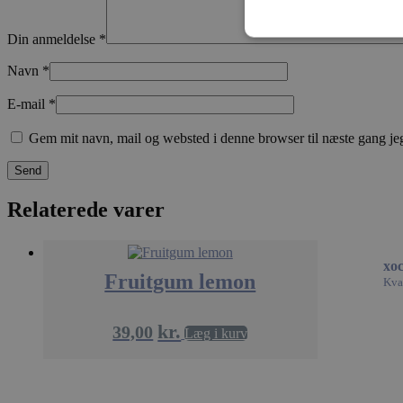
Din anmeldelse
*
Navn
*
A
E-mail
*
Absolut nødvendige 
Hjemmesiden kan ikk
Gem mit navn, mail og websted i denne browser til næste gang j
Navn
woocommerce_car
Relaterede varer
pys_session_limit
xo
Fruitgum lemon
Kval
kr.
39,00
woocommerce_item
Læg i kurv
pys_start_session