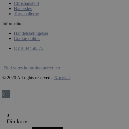
Christiansfeld
sbjs_udata
test_cookie
Goog
Haderslev
.doub
Torvehallerne
_fbp
Meta
Information
pys_landing_page
Inc.
.xoco
Handelsbetingelser
Cookie politik
_ga
CVR 34458375
Find vores kontrolrapporter her
__kla_id
© 2020 All rights reserved -
Xocolatl
.
sbjs_migrations
0
sbjs_current
0
Din kurv
sbjs_current_add