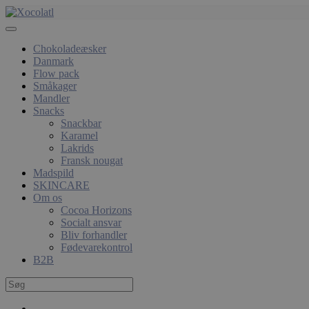
Chokoladeæsker
Danmark
Flow pack
Småkager
Mandler
Snacks
Snackbar
Karamel
Lakrids
Fransk nougat
Madspild
SKINCARE
Om os
Cocoa Horizons
Socialt ansvar
Bliv forhandler
Fødevarekontrol
B2B