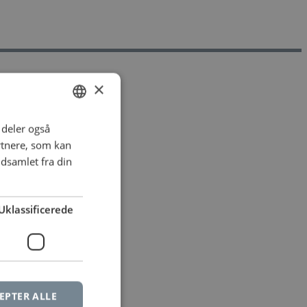
×
i deler også
DANISH
rtnere, som kan
DANISH
dsamlet fra din
Uklassificerede
EPTER ALLE