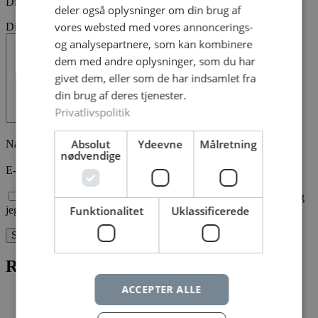
Din bedømmelse
*
deler også oplysninger om din brug af
vores websted med vores annoncerings-
Din anmeldelse
*
og analysepartnere, som kan kombinere
dem med andre oplysninger, som du har
givet dem, eller som de har indsamlet fra
din brug af deres tjenester.
Privatlivspolitik
Absolut
Ydeevne
Målretning
Navn
*
nødvendige
E-mail
*
Gem mit navn, mail og websted i denne browser til næste gang
Funktionalitet
Uklassificerede
jeg kommenterer.
Relaterede varer
ACCEPTER ALLE
xocolatldenmark