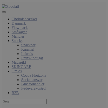
Chokoladeæsker
Danmark
Flow pack
Småkager
Mandler
Snacks
Snackbar
Karamel
Lakrids
Fransk nougat
Madspild
SKINCARE
Om os
Cocoa Horizons
Socialt ansvar
Bliv forhandler
Fødevarekontrol
B2B