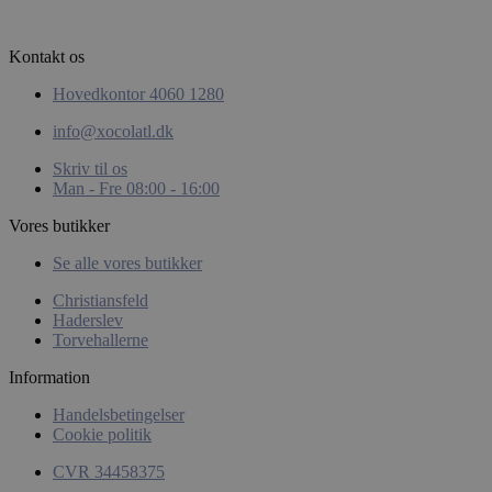
Kontakt os
Hovedkontor 4060 1280
info@xocolatl.dk
CookieScriptConsent
CookieScript
Skriv til os
xocolatl.dk
Man - Fre 08:00 - 16:00
Vores butikker
Se alle vores butikker
Christiansfeld
Haderslev
Torvehallerne
Information
wp_woocommerce_session_[abcdef0123456789]
xocolatl.dk
Handelsbetingelser
{32}
Cookie politik
CVR 34458375
woocommerce_recently_viewed
Automattic