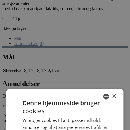
smagsvarianter
med klassisk marcipan, lakrids, solbær, citron og kokos
Ca. 144 gr.
Ikke på lager
Mål
Anmeldelser (0)
Mål
Størrelse
18,4 × 18,4 × 2,1 cm
Anmeldelser
×
Der er endnu ikke nogle anmeldelser.
Denne hjemmeside bruger
Vær den første til at anmelde “Marzipan eggs 16”
cookies
DANISH
Din e-mailadresse vil ikke blive publiceret.
Krævede felter er
Vi bruger cookies til at tilpasse indhold,
markeret med
*
DANISH
annoncer og til at analysere vores trafik. Vi