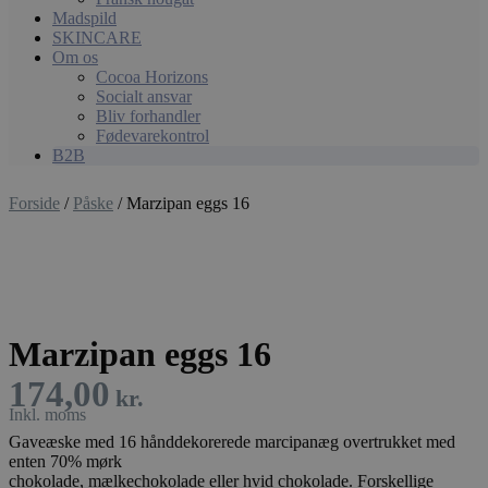
Madspild
SKINCARE
Om os
Cocoa Horizons
Socialt ansvar
Bliv forhandler
Fødevarekontrol
B2B
Forside
/
Påske
/ Marzipan eggs 16
Marzipan eggs 16
174,00
kr.
Gaveæske med 16 hånddekorerede marcipanæg overtrukket med
enten 70% mørk
chokolade, mælkechokolade eller hvid chokolade. Forskellige