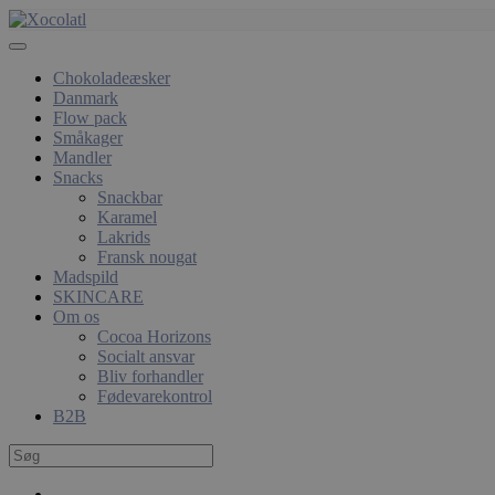
Chokoladeæsker
Danmark
Flow pack
Småkager
Mandler
Snacks
Snackbar
Karamel
Lakrids
Fransk nougat
Madspild
SKINCARE
Om os
Cocoa Horizons
Socialt ansvar
Bliv forhandler
Fødevarekontrol
B2B