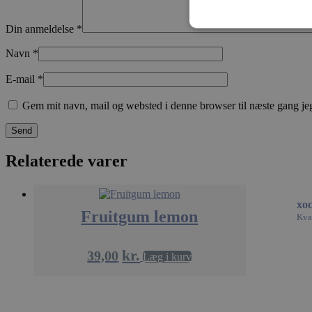
Din anmeldelse
*
Navn
*
A
E-mail
*
Absolut nødvendige 
Hjemmesiden kan ikk
Gem mit navn, mail og websted i denne browser til næste gang j
Navn
woocommerce_car
Relaterede varer
pys_session_limit
xo
Fruitgum lemon
Kval
kr.
39,00
Læg i kurv
woocommerce_item
pys_start_session