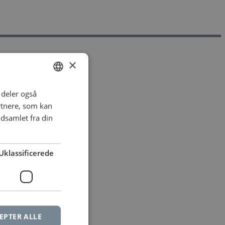
×
i deler også
DANISH
rtnere, som kan
DANISH
dsamlet fra din
Uklassificerede
EPTER ALLE