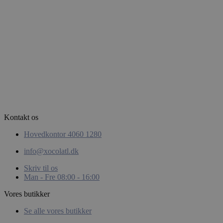
CookieScriptConse
wp_woocommerce_s
{32}
woocommerce_rece
Kontakt os
Hovedkontor 4060 1280
Navn
Navn
info@xocolatl.dk
Navn
wc_cart_created
Udby
Navn
pys_first_visit
Dom
Skriv til os
wc_cart_hash_[abcd
pysTrafficSource
Man - Fre 08:00 - 16:00
_gcl_au
Goog
.xoco
last_pys_landing_p
Vores butikker
last_pysTrafficSour
IDE
Goog
Se alle vores butikker
.doub