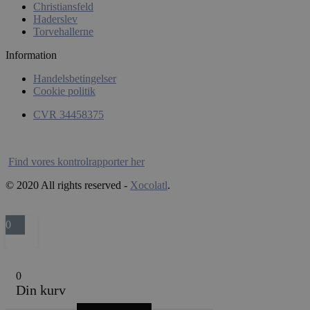
Christiansfeld
sbjs_udata
test_cookie
Goog
Haderslev
.doub
Torvehallerne
_fbp
Meta
Information
pys_landing_page
Inc.
.xoco
Handelsbetingelser
Cookie politik
_ga
CVR 34458375
Find vores kontrolrapporter her
__kla_id
© 2020 All rights reserved -
Xocolatl
.
sbjs_migrations
0
sbjs_current
0
Din kurv
sbjs_current_add