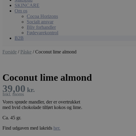
SKINCARE
Om os
Cocoa Horizons
Socialt ansvar
Bliv forhandler
Fødevarekontrol
B2B
Forside
/
Påske
/ Coconut lime almond
Coconut lime almond
39,00
kr.
Vores sprøde mandler, der er overtrukket
med hvid chokolade tilført kokos og lime.
Ca. 45 gr.
Find udgaven med lakrids
her.