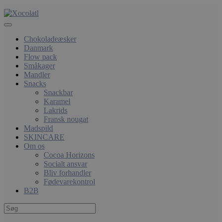
Chokoladeæsker
Danmark
Flow pack
Småkager
Mandler
Snacks
Snackbar
Karamel
Lakrids
Fransk nougat
Madspild
SKINCARE
Om os
Cocoa Horizons
Socialt ansvar
Bliv forhandler
Fødevarekontrol
B2B