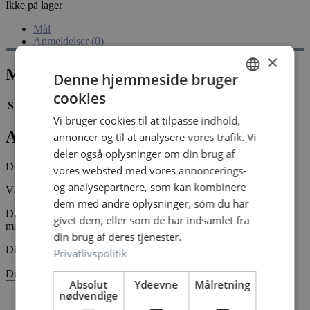
Ikke på lager
Mål
Anmeldelser (0)
×
Mål
Denne hjemmeside bruger
cookies
DANISH
Størrelse
5,5 × 5,5 × 6,4 cm
Vi bruger cookies til at tilpasse indhold,
DANISH
Anmeldelser
annoncer og til at analysere vores trafik. Vi
deler også oplysninger om din brug af
Der er endnu ikke nogle anmeldelser.
vores websted med vores annoncerings-
og analysepartnere, som kan kombinere
Vær den første til at anmelde “Christmas top choco liquorice”
dem med andre oplysninger, som du har
Din e-mailadresse vil ikke blive publiceret.
Krævede felter er
givet dem, eller som de har indsamlet fra
markeret med
*
din brug af deres tjenester.
Din bedømmelse
*
Privatlivspolitik
Din anmeldelse
*
Absolut
Ydeevne
Målretning
nødvendige