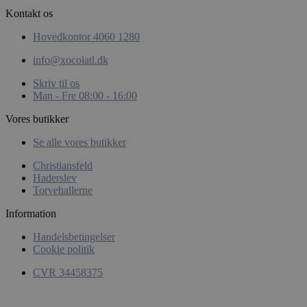
Kontakt os
woocommerce_items_in_cart
Automattic
Hovedkontor 4060 1280
Inc.
xocolatl.dk
info@xocolatl.dk
Skriv til os
Man - Fre 08:00 - 16:00
pys_start_session
.xocolatl.dk
Vores butikker
Se alle vores butikker
Christiansfeld
Haderslev
Torvehallerne
Information
Handelsbetingelser
CookieScriptConsent
CookieScript
Cookie politik
xocolatl.dk
CVR 34458375