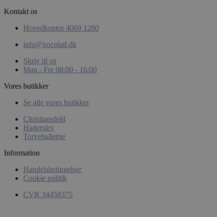
Kontakt os
woocommerce_items_in_cart
Automattic
Hovedkontor 4060 1280
Inc.
xocolatl.dk
info@xocolatl.dk
Skriv til os
Man - Fre 08:00 - 16:00
pys_start_session
.xocolatl.dk
Vores butikker
Se alle vores butikker
Christiansfeld
Haderslev
Torvehallerne
Information
Handelsbetingelser
CookieScriptConsent
CookieScript
Cookie politik
xocolatl.dk
CVR 34458375