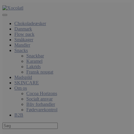
Chokoladeæsker
Danmark
Flow pack
Småkager
Mandler
Snacks
Snackbar
Karamel
Lakrids
Fransk nougat
Madspild
SKINCARE
Om os
Cocoa Horizons
Socialt ansvar
Bliv forhandler
Fødevarekontrol
B2B