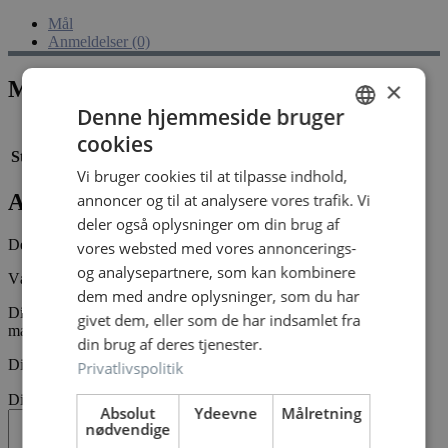
Mål
Anmeldelser (0)
×
Mål
Denne hjemmeside bruger
Vægt
0,111 kg
cookies
DANISH
Størrelse
7 × 4 × 16,5 cm
Vi bruger cookies til at tilpasse indhold,
DANISH
Anmeldelser
annoncer og til at analysere vores trafik. Vi
deler også oplysninger om din brug af
Der er endnu ikke nogle anmeldelser.
vores websted med vores annoncerings-
og analysepartnere, som kan kombinere
Vær den første til at anmelde “Christmas sweets red”
dem med andre oplysninger, som du har
Din e-mailadresse vil ikke blive publiceret.
Krævede felter er
givet dem, eller som de har indsamlet fra
markeret med
*
din brug af deres tjenester.
Din bedømmelse
*
Privatlivspolitik
Din anmeldelse
*
Absolut
Ydeevne
Målretning
nødvendige