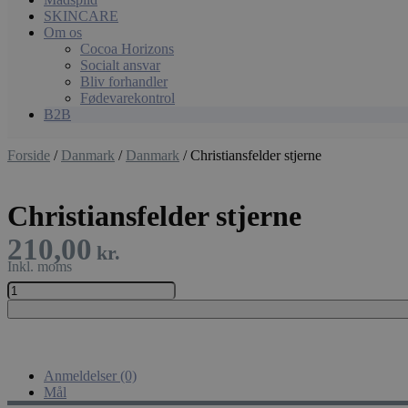
SKINCARE
Om os
Cocoa Horizons
Socialt ansvar
Bliv forhandler
Fødevarekontrol
B2B
Forside
/
Danmark
/
Danmark
/ Christiansfelder stjerne
Christiansfelder stjerne
210,00
kr.
Christiansfelder
stjerne
antal
Anmeldelser (0)
Mål