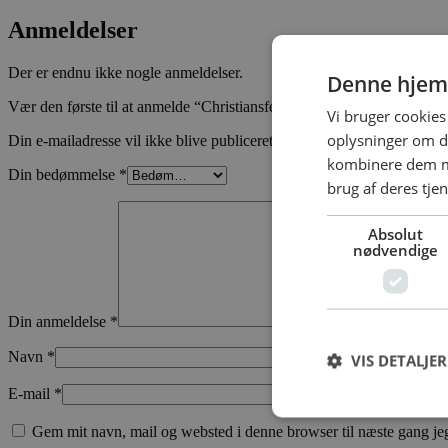
Anmeldelser
Der er endnu ikke nogle anmeldelser.
Denne hjem
Vær den første til at anmelde “Christiansfelder stjerne”
Vi bruger cookies 
oplysninger om d
Din e-mailadresse vil ikke blive publiceret.
Krævede felter er marker
kombinere dem me
Din bedømmelse
*
brug af deres tjen
Absolut
nødvendige
Din anmeldelse
*
Navn
*
VIS DETALJER
E-mail
*
Gem mit navn, mail og websted i denne browser til næste gang j