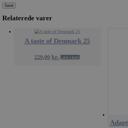
A
Absolut nødvendige 
Relaterede varer
Hjemmesiden kan ikk
Navn
A taste of Denmark 25
woocommerce_car
kr.
229,00
pys_session_limit
Læg i kurv
woocommerce_item
pys_start_session
Adapte
CookieScriptConse