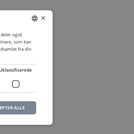
×
i deler også
DANISH
rtnere, som kan
DANISH
dsamlet fra din
Uklassificerede
EPTER ALLE