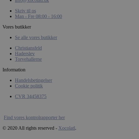
info@xocolatl.dk
pys_landing_page
Inc.
.xoco
Skriv til os
Man - Fre 08:00 - 16:00
_ga
Vores butikker
Se alle vores butikker
Christiansfeld
Haderslev
Torvehallerne
__kla_id
Information
sbjs_migrations
Handelsbetingelser
Cookie politik
sbjs_current
CVR 34458375
sbjs_current_add
Find vores kontrolrapporter her
© 2020 All rights reserved -
Xocolatl
.
sbjs_first_add