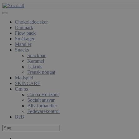
Chokoladeæsker
Danmark
Flow pack
Småkager
Mandler
Snacks
Snackbar
Karamel
Lakrids
Fransk nougat
Madspild
SKINCARE
Om os
Cocoa Horizons
Socialt ansvar
Bliv forhandler
Fødevarekontrol
B2B